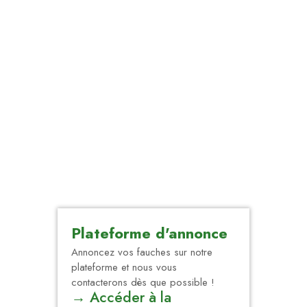
(Suisse)
ASSOCIATION À BUT NON LUCRATIF
Oeuvrant pour le sauvetage des faons
Plateforme d'annonce
Annoncez vos fauches sur notre
plateforme et nous vous
contacterons dès que possible !
→ Accéder à la